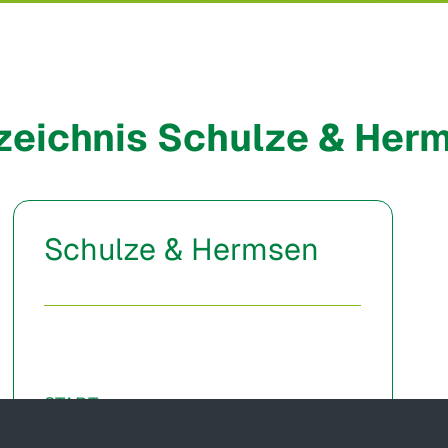
rzeichnis Schulze & He
Schulze & Hermsen
START