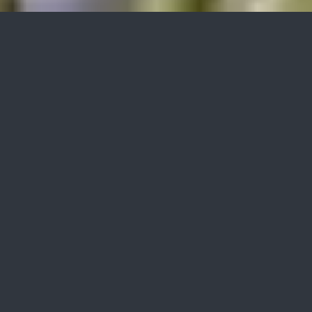
»bio-algeen«
Anwendungsgebiete